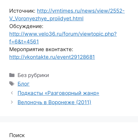
Источник:
http://vrntimes.ru/news/view/2552-
V_Voronyezhye_proiidyet.html
Обсуждение:
http://www.velo36.ru/forum/viewtopic.php?
f=6&t=4561
Мероприятие вконтакте:
http://vkontakte.ru/event29128681
Рубрики
Без рубрики
Метки
Блог
Подкасты «Разговорный жанр»
Велоночь в Воронеже (2011)
Поиск