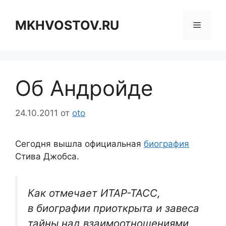
Перейти
к
MKHVOSTOV.RU
Меню
содержимому
Об Андройде
24.10.2011
от
oto
Сегодня вышла официальная
биография
Стива Джобса.
Как отмечает ИТАР-ТАСС,
в биографии приоткрыта и завеса
тайны над взаимоотношениями