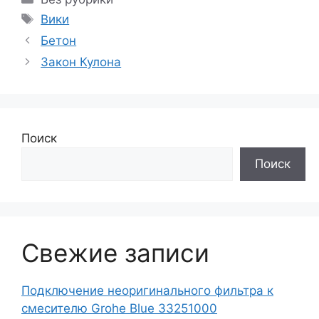
Метки
Вики
Бетон
Закон Кулона
Поиск
Поиск
Свежие записи
Подключение неоригинального фильтра к
смесителю Grohe Blue 33251000